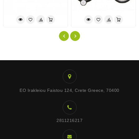
EO Irakleiou Faistou 124, Crete Greece, 70400
2811216217