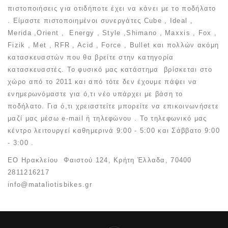
πιστοποιήσεις για οτιδήποτε έχει να κάνει με το ποδήλατο
. Είμαστε πιστοποιημένοι συνεργάτες Cube , Ideal ,
Merida ,Orient , Energy , Style ,Shimano , Maxxis , Fox ,
Fizik , Met , RFR , Acid , Force , Bullet και πολλών ακόμη
κατασκευαστών που θα βρείτε στην κατηγορία
κατασκευαστές. Το φυσικό μας κατάστημα βρίσκεται στο
χώρο από το 2011 και από τότε δεν έχουμε πάψει να
ενημερωνόμαστε για ό,τι νέο υπάρχει με βάση το
ποδήλατο. Για ό,τι χρειαστείτε μπορείτε να επικοινωνήσετε
μαζί μας μέσω e-mail ή τηλεφώνου . Το τηλεφωνικό μας
κέντρο λειτουργεί καθημερινά 9:00 - 5:00 και Σάββατο 9:00
- 3:00 .
EO Ηρακλείου Φαιστού 124, Κρήτη Έλλαδα, 70400
2811216217
info@mataliotisbikes.gr