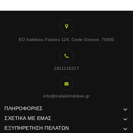
EO Irakleiou Faistou 124, Crete Greece, 70400
2811216217
info@mataliotisbikes.gr
ΠΛΗΡΟΦΟΡΊΕΣ
ΣΧΕΤΙΚΆ ΜΕ ΕΜΆΣ
ΕΞΥΠΗΡΈΤΗΣΗ ΠΕΛΑΤΏΝ