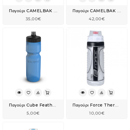
Παγούρι CAMELBAK Podium® Ice™ 21oz/620ml
Παγούρι CAMELBAK Podium® Steel 22oz/ 650ML
35,00€
42,00€
Παγούρι Cube Feather 0,75l
Παγούρι Force Thermos 500ml Διπλού Τοιχώματος
5,00€
10,00€