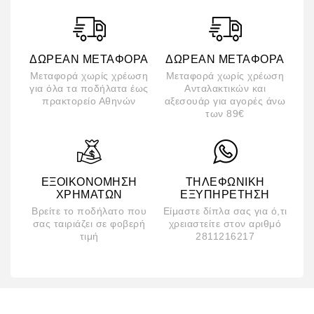
ΔΩΡΕΆΝ ΜΕΤΑΦΟΡΆ
ΔΩΡΕΆΝ ΜΕΤΑΦΟΡΆ
Μεταφορά χωρίς χρέωση
Μεταφορά χωρίς χρέωση
για όλα τα ποδήλατα έως
Ανταλακτικών και
πρακτορείο Αθηνών
αξεσουάρ για αγορές άνω
των 89€
ΕΞΟΙΚΟΝΌΜΗΣΗ
ΤΗΛΕΦΩΝΙΚΉ
ΧΡΗΜΆΤΩΝ
ΕΞΥΠΗΡΈΤΗΣΗ
Βρείτε το ποδήλατο που
Είμαστε δίπλα σας για ό,τι
σας ταιριάζει σε φοβερή
χρειαστείτε στον αριθμό
τιμή
2811216217