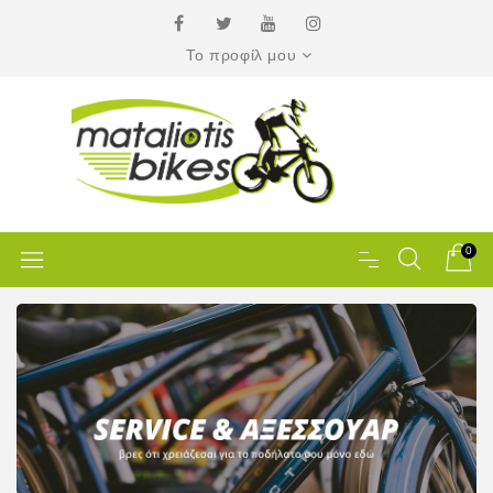
Το προφίλ μου
0