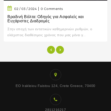
0 Comments
02 / 03 / 2024
Βραδινή Βόλτα: Οδηγός για Ασφαλείς και
Ευχάριστες Διαδρομές
Στην εποχή των εντατικών καθημερινών ρυθμών, ο
ελάχιστος διαθέσιμος χρόνος που μας μένει γ...
EO Irakleiou Faistou 124, Crete Greece, 70400
2811216217