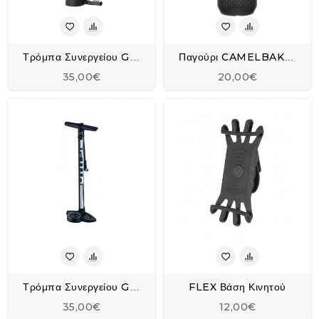
Τρόμπα Συνεργείου Giyo Steel Υψηλής Πίεσης Με Μανόμετρο GF-2530
Παγούρι CAMELBAK Podium® Chill™ 24oz/710ml Bike Bottle
35,00€
20,00€
FLEX Βάση Κινητού
Τρόμπα Συνεργείου Giyo Steel Υψηλής Πίεσης Με Μανόμετρο GF-2730
35,00€
12,00€