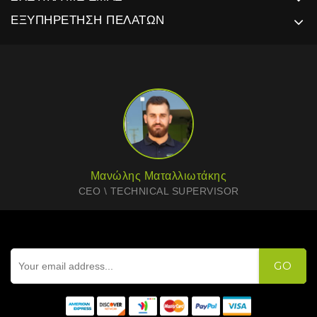
ΕΞΥΠΗΡΈΤΗΣΗ ΠΕΛΑΤΏΝ
Μανώλης Ματαλλιωτάκης
CEO \ TECHNICAL SUPERVISOR
GO