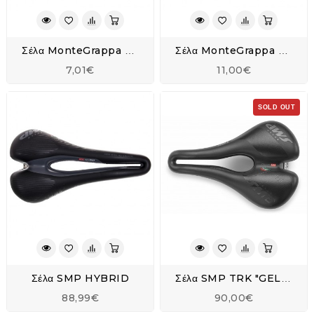
Σέλα MonteGrappa PVC Παιδική
Σέλα MonteGrappa Εφηβική Magic 20" - 24"
7,01€
11,00€
SOLD OUT
Σέλα SMP HYBRID
Σέλα SMP TRK "GEL"-L - Black
88,99€
90,00€