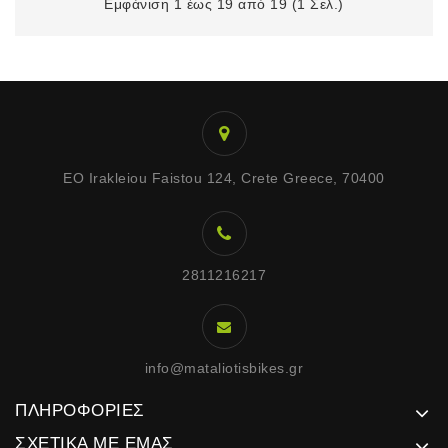
Εμφάνιση 1 έως 19 από 19 (1 Σελ.)
EO Irakleiou Faistou 124, Crete Greece, 70400
2811216217
info@mataliotisbikes.gr
ΠΛΗΡΟΦΟΡΊΕΣ
ΣΧΕΤΙΚΆ ΜΕ ΕΜΆΣ