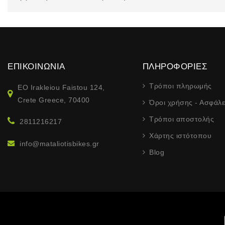
ΕΠΙΚΟΙΝΩΝΊΑ
ΠΛΗΡΟΦΟΡΊΕΣ
Τρόποι πληρωμής
EO Irakleiou Faistou 124,
Crete Greece, 70400
Όροι χρήσης - Ασφάλε
Τρόποι αποστολής
2811216217
Χάρτης ιστότοπου
info@mataliotisbikes.gr
Blog