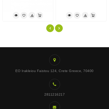
EO Irakleiou Faistou 124, Crete Greece, 70400
2811216217