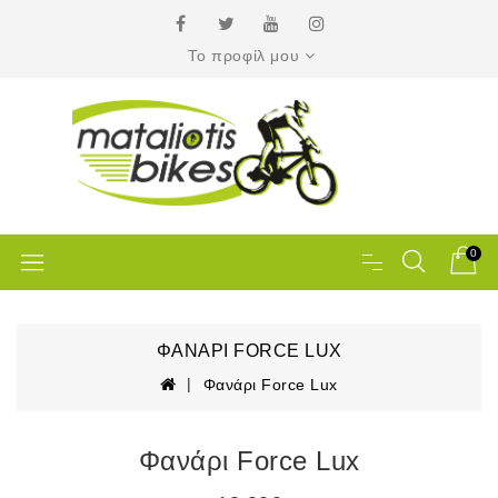
Το προφίλ μου
0
ΦΑΝΆΡΙ FORCE LUX
Φανάρι Force Lux
Φανάρι Force Lux