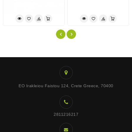
EO Irakleiou Faistou 124, Crete Greece, 70400
2811216217