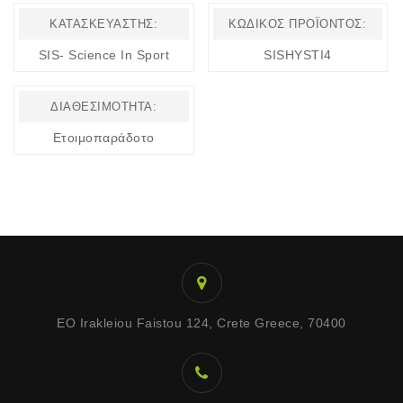
ΚΑΤΑΣΚΕΥΑΣΤΉΣ:
ΚΩΔΙΚΌΣ ΠΡΟΪΌΝΤΟΣ:
SIS- Science In Sport
SISHYSTI4
ΔΙΑΘΕΣΙΜΌΤΗΤΑ:
Ετοιμοπαράδοτο
EO Irakleiou Faistou 124, Crete Greece, 70400