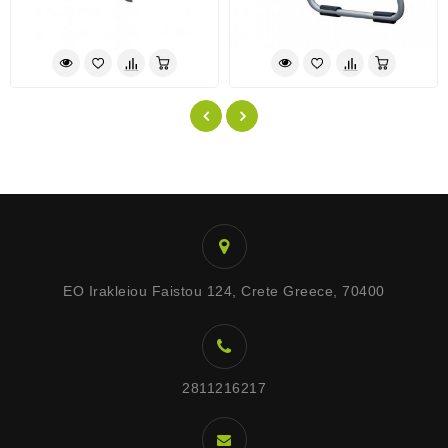
EO Irakleiou Faistou 124, Crete Greece, 70400
2811216217