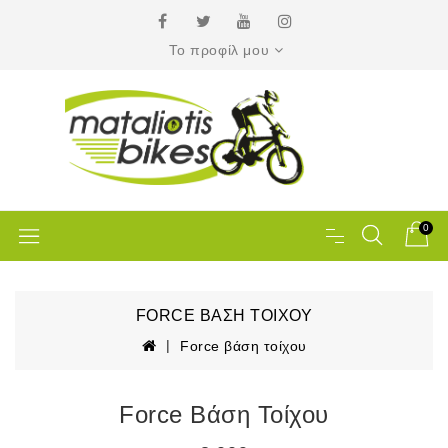
Το προφίλ μου
0
FORCE ΒΆΣΗ ΤΟΊΧΟΥ
Force βάση τοίχου
Force Βάση Τοίχου