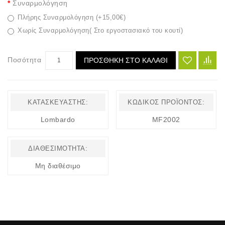
Συναρμολόγηση
Πλήρης Συναρμολόγηση (+15,00€)
Χωρίς Συναρμολόγηση( Στο εργοστασιακό του κουτί)
Ποσότητα
ΠΡΟΣΘΉΚΗ ΣΤΟ ΚΑΛΆΘΙ
ΚΑΤΑΣΚΕΥΑΣΤΉΣ:
ΚΩΔΙΚΌΣ ΠΡΟΪΌΝΤΟΣ:
Lombardo
MF2002
ΔΙΑΘΕΣΙΜΌΤΗΤΑ:
Μη διαθέσιμο