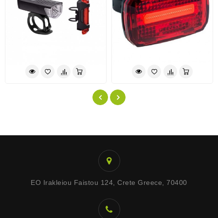
EO Irakleiou Faistou 124, Crete Greece, 70400