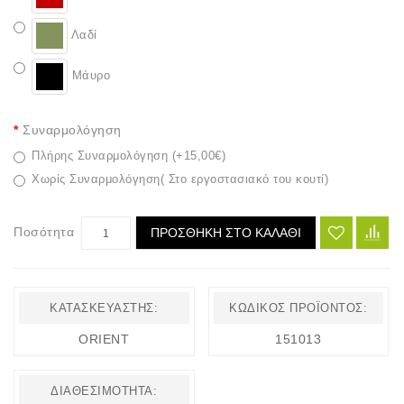
Λαδί
Μάυρο
Συναρμολόγηση
Πλήρης Συναρμολόγηση (+15,00€)
Χωρίς Συναρμολόγηση( Στο εργοστασιακό του κουτί)
Ποσότητα
ΠΡΟΣΘΉΚΗ ΣΤΟ ΚΑΛΆΘΙ
ΚΑΤΑΣΚΕΥΑΣΤΉΣ:
ΚΩΔΙΚΌΣ ΠΡΟΪΌΝΤΟΣ:
ORIENT
151013
ΔΙΑΘΕΣΙΜΌΤΗΤΑ: