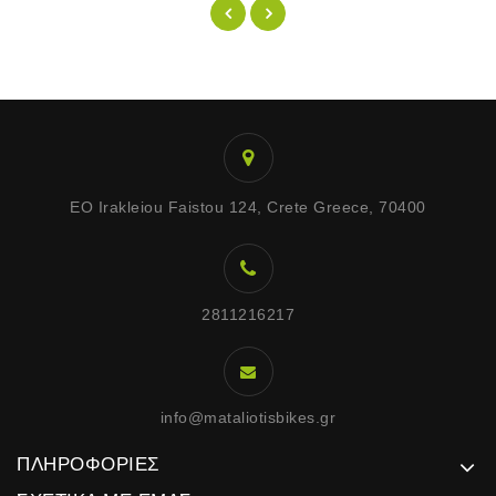
EO Irakleiou Faistou 124, Crete Greece, 70400
2811216217
info@mataliotisbikes.gr
ΠΛΗΡΟΦΟΡΊΕΣ