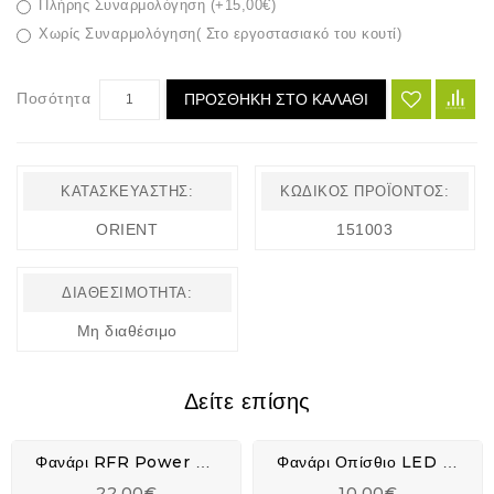
Πλήρης Συναρμολόγηση (+15,00€)
Χωρίς Συναρμολόγηση( Στο εργοστασιακό του κουτί)
Ποσότητα
ΠΡΟΣΘΉΚΗ ΣΤΟ ΚΑΛΆΘΙ
ΚΑΤΑΣΚΕΥΑΣΤΉΣ:
ΚΩΔΙΚΌΣ ΠΡΟΪΌΝΤΟΣ:
ORIENT
151003
ΔΙΑΘΕΣΙΜΌΤΗΤΑ:
Μη διαθέσιμο
Δείτε επίσης
Φανάρι RFR Power Lighting Set USB - 14316
Φανάρι Οπίσθιο LED SELECTA
22,00€
10,00€