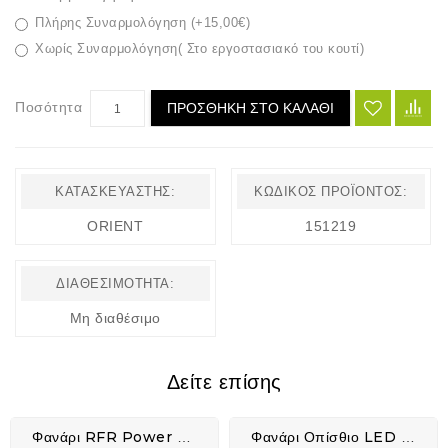
Πλήρης Συναρμολόγηση (+15,00€)
Χωρίς Συναρμολόγηση( Στο εργοστασιακό του κουτί)
Ποσότητα
ΠΡΟΣΘΉΚΗ ΣΤΟ ΚΑΛΆΘΙ
ΚΑΤΑΣΚΕΥΑΣΤΉΣ:
ΚΩΔΙΚΌΣ ΠΡΟΪΌΝΤΟΣ:
ORIENT
151219
ΔΙΑΘΕΣΙΜΌΤΗΤΑ:
Μη διαθέσιμο
Δείτε επίσης
Φανάρι RFR Power Lighting Set USB - 14316
Φανάρι Οπίσθιο LED SELECTA