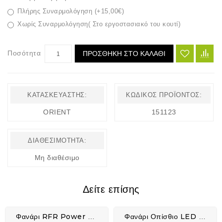
Πλήρης Συναρμολόγηση (+15,00€)
Χωρίς Συναρμολόγηση( Στο εργοστασιακό του κουτί)
Ποσότητα
ΠΡΟΣΘΉΚΗ ΣΤΟ ΚΑΛΆΘΙ
ΚΑΤΑΣΚΕΥΑΣΤΉΣ:
ΚΩΔΙΚΌΣ ΠΡΟΪΌΝΤΟΣ:
ORIENT
151123
ΔΙΑΘΕΣΙΜΌΤΗΤΑ:
Μη διαθέσιμο
Δείτε επίσης
Φανάρι RFR Power Lighting Set USB - 14316
Φανάρι Οπίσθιο LED SELECTA