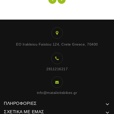
EO Irakleiou Faistou 124, Crete Greece, 70400
2811216217
info@mataliotisbikes.gr
ΠΛΗΡΟΦΟΡΊΕΣ
ΣΧΕΤΙΚΆ ΜΕ ΕΜΆΣ