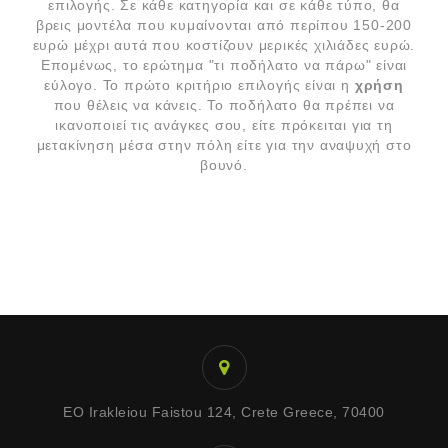
επιλογής. Σε κάθε κατηγορία και σε κάθε τύπο, θα
βρεις μοντέλα που κυμαίνονται από περίπου 150-200
ευρώ μέχρι αυτά που κοστίζουν μερικές χιλιάδες ευρώ.
Επομένως, το ερώτημα "τι ποδήλατο να πάρω" είναι
εύλογο. Το πρώτο κριτήριο επιλογής είναι η
χρήση
που θέλεις να κάνεις. Το ποδήλατο θα πρέπει να
ικανοποιεί τις ανάγκες σου, είτε πρόκειται για τη
μετακίνηση μέσα στην πόλη είτε για την αναψυχή στο
βουνό.
EO Irakleiou Faistou 124, Crete Greece, 70400