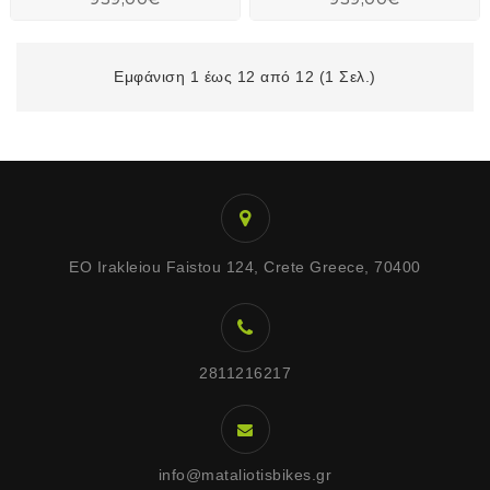
Εμφάνιση 1 έως 12 από 12 (1 Σελ.)
EO Irakleiou Faistou 124, Crete Greece, 70400
2811216217
info@mataliotisbikes.gr