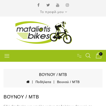
Το προφίλ μου
0
ΒΟΥΝΟΎ / MTB
Ποδήλατα
Βουνού / MTB
ΒΟΥΝΟΎ / MTB