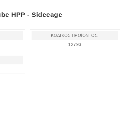
be HPP - Sidecage
ΚΩΔΙΚΌΣ ΠΡΟΪΌΝΤΟΣ:
12793