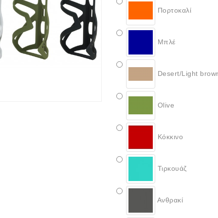
Πορτοκαλί
Μπλέ
Desert/Light brow
Olive
Κόκκινο
Τιρκουάζ
Ανθρακί