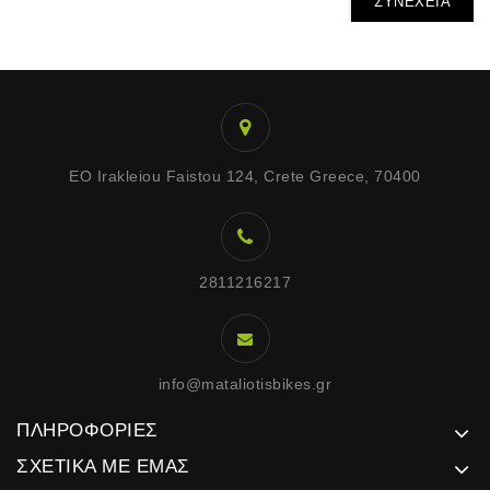
ΣΥΝΈΧΕΙΑ
EO Irakleiou Faistou 124, Crete Greece, 70400
2811216217
info@mataliotisbikes.gr
ΠΛΗΡΟΦΟΡΊΕΣ
ΣΧΕΤΙΚΆ ΜΕ ΕΜΆΣ