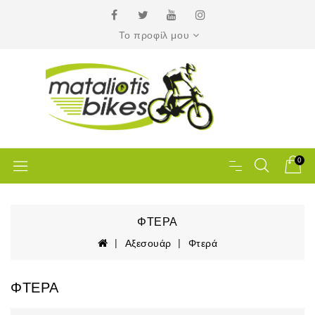
Το προφίλ μου
0
ΦΤΕΡΆ
Αξεσουάρ
Φτερά
ΦΤΕΡΆ