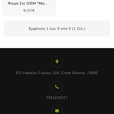
Φτερό Σετ OEM "Mud Max Universal"
8,00€
Εμφάνιση 1 έως 9 από 9 (1 Σελ.)
EO Irakleiou Faistou 124, Crete Greece, 70400
2811216217